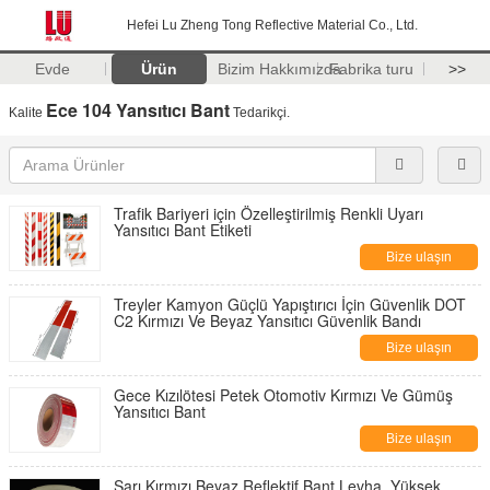
Hefei Lu Zheng Tong Reflective Material Co., Ltd.
Evde
Ürün
Bizim Hakkımızda
Fabrika turu
>>
Ece 104 Yansıtıcı Bant
Kalite
Tedarikçi.
Trafik Bariyeri için Özelleştirilmiş Renkli Uyarı
Yansıtıcı Bant Etiketi
Bize ulaşın
Treyler Kamyon Güçlü Yapıştırıcı İçin Güvenlik DOT
C2 Kırmızı Ve Beyaz Yansıtıcı Güvenlik Bandı
Bize ulaşın
Gece Kızılötesi Petek Otomotiv Kırmızı Ve Gümüş
Yansıtıcı Bant
Bize ulaşın
Sarı Kırmızı Beyaz Reflektif Bant Levha, Yüksek