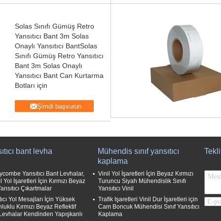
Solas Sınıfı Gümüş Retro
Yansıtıcı Bant 3m Solas
Onaylı Yansıtıcı BantSolas
Sınıfı Gümüş Retro Yansıtıcı
Bant 3m Solas Onaylı
Yansıtıcı Bant Can Kurtarma
Botları için
Şimdi başvurun
ıtıcı bant levha
Mühendis sınıf yansıtıcı
Tekli
kaplama
combe Yansıtıcı Bant Levhalar,
Vinil Yol İşaretleri İçin Beyaz Kırmızı
 Yol İşaretleri İçin Kırmızı Beyaz
Turuncu Siyah Mühendislik Sınıfı
Yansıtıcı Çıkartmalar
Yansıtıcı Vinil
tıcı Yol Mesajları İçin Yüksek
Trafik Işaretleri Vinil Dur İşaretleri için
luklu Kırmızı Beyaz Reflektif
Cam Boncuk Mühendisi Sınıf Yansıtıcı
Levhalar Kendinden Yapışkanlı
Kaplama