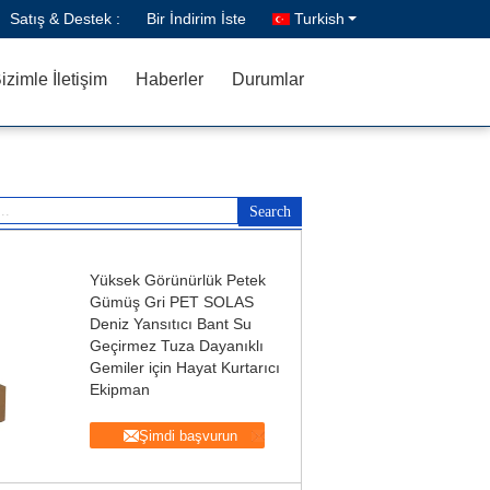
Satış & Destek :
Bir İndirim İste
Turkish
izimle İletişim
Haberler
Durumlar
Yüksek Görünürlük Petek
Gümüş Gri PET SOLAS
Deniz Yansıtıcı Bant Su
Geçirmez Tuza Dayanıklı
Gemiler için Hayat Kurtarıcı
Ekipman
Şimdi başvurun