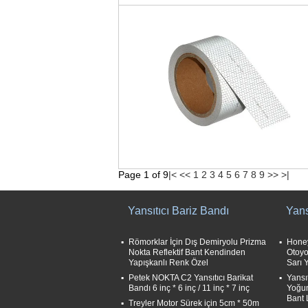
Page 1 of 9
|<
<<
1
2
3
4
5
6
7
8
9
>>
>|
Yansıtıcı Bariz Bandı
Yans
Römorklar İçin Dış Demiryolu Prizma
Honey
Nokta Reflektif Bant Kendinden
Otoyol
Yapışkanlı Renk Özel
Sarı 
Petek NOKTA C2 Yansıtıcı Barikat
Yansı
Bandı 6 inç * 6 inç / 11 inç * 7 inç
Yoğun
Bant 
Treyler Motor Sürek için 5cm * 50m