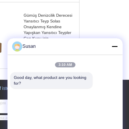
Gümüş Denizcilik Derecesi
Yansıtıcı Teyp Solas
Onaylanmış Kendine
Yapışkan Yansıtıcı Teypler
Can Kuşu için
Susan
Şimdi başvurun
3:10 AM
Good day, what product are you looking 
for?
f isteği
Gönder