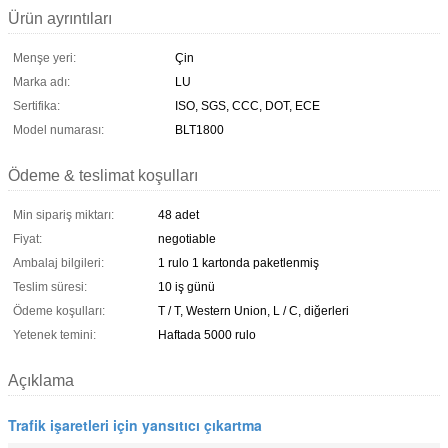
Ürün ayrıntıları
Menşe yeri:
Çin
Marka adı:
LU
Sertifika:
ISO, SGS, CCC, DOT, ECE
Model numarası:
BLT1800
Ödeme & teslimat koşulları
Min sipariş miktarı:
48 adet
Fiyat:
negotiable
Ambalaj bilgileri:
1 rulo 1 kartonda paketlenmiş
Teslim süresi:
10 iş günü
Ödeme koşulları:
T / T, Western Union, L / C, diğerleri
Yetenek temini:
Haftada 5000 rulo
Açıklama
Trafik işaretleri için yansıtıcı çıkartma