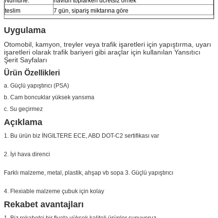
Numune:
navlun toplarken ücretsiz örnek
teslim
7 gün, sipariş miktarına göre
Uygulama
Otomobil, kamyon, treyler veya trafik işaretleri için yapıştırma, uyarı
işaretleri olarak trafik bariyeri gibi araçlar için kullanılan Yansıtıcı
Şerit Sayfaları
Ürün Özellikleri
a. Güçlü yapıştırıcı (PSA)
b. Cam boncuklar yüksek yansıma
c. Su geçirmez
Açıklama
1. Bu ürün biz İNGILTERE ECE, ABD DOT-C2 sertifikası var
2. İyi hava direnci
Farklı malzeme, metal, plastik, ahşap vb sopa 3. Güçlü yapıştırıcı
4. Flexiable malzeme çubuk için kolay
Rekabet avantajları
1. Biz rekabetçi bir fiyata yüksek kaliteli ürünler sunuyoruz.