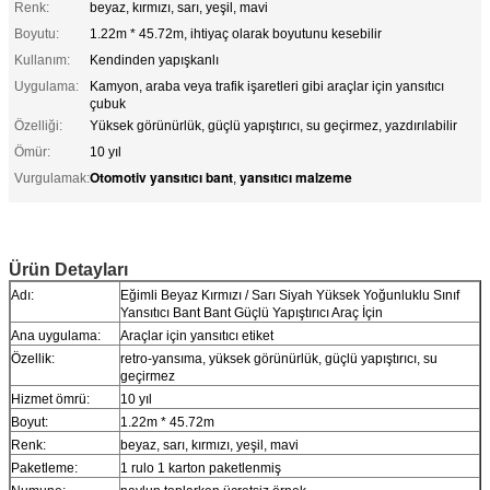
Renk:
beyaz, kırmızı, sarı, yeşil, mavi
Boyutu:
1.22m * 45.72m, ihtiyaç olarak boyutunu kesebilir
Kullanım:
Kendinden yapışkanlı
Uygulama:
Kamyon, araba veya trafik işaretleri gibi araçlar için yansıtıcı
çubuk
Özelliği:
Yüksek görünürlük, güçlü yapıştırıcı, su geçirmez, yazdırılabilir
Ömür:
10 yıl
Otomotiv yansıtıcı bant
yansıtıcı malzeme
Vurgulamak:
,
Eğimli Beyaz Kırmızı / Sarı Siyah Yüksek Yoğunluklu Sınıf Yansıtıcı Bant Bant
Güçlü Yapıştırıcı Araç İçin
Ürün Detayları
Adı:
Eğimli Beyaz Kırmızı / Sarı Siyah Yüksek Yoğunluklu Sınıf
Yansıtıcı Bant Bant Güçlü Yapıştırıcı Araç İçin
Ana uygulama:
Araçlar için yansıtıcı etiket
Özellik:
retro-yansıma, yüksek görünürlük, güçlü yapıştırıcı, su
geçirmez
Hizmet ömrü:
10 yıl
Boyut:
1.22m * 45.72m
Renk:
beyaz, sarı, kırmızı, yeşil, mavi
Paketleme:
1 rulo 1 karton paketlenmiş