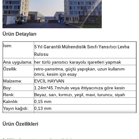
Ürün Detayları
İsim:
5 Yıl Garantili Mühendislik Sınıfı Yansıtıcı Levha
Rulosu
Ana uygulama:
her türlü yansıtıcı karayolu işaretleri yapmak
Özellik:
retro-yansıtma, güçlü yapışkan, uzun kullanım
ömrü, kesim için esay
Malzeme:
EVCİL HAYVAN
Boy:
1.24m*45.7m/rulo veya ihtiyacınıza göre kesin
Renk:
Beyaz, sarı, kırmızı, yeşil, mavi, turuncu, siyah
Kalınlık:
0,15 mm
Yayın kağıdı:
0,13 mm
Paketleme:
1 rulo 1 kartonda paketlenmiştir
Örnek:
navlun toplanırken ücretsiz numune
Ürün Özellikleri
Teslimat
7 gün, sipariş miktarına göre