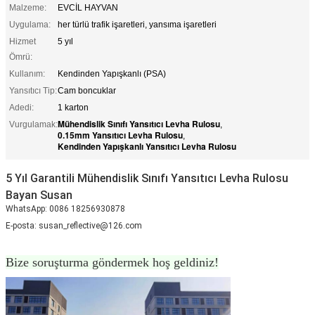
Malzeme:
EVCİL HAYVAN
Uygulama:
her türlü trafik işaretleri, yansıma işaretleri
Hizmet
5 yıl
Ömrü:
Kullanım:
Kendinden Yapışkanlı (PSA)
Yansıtıcı Tip:
Cam boncuklar
Adedi:
1 karton
Mühendislik Sınıfı Yansıtıcı Levha Rulosu
Vurgulamak:
,
0.15mm Yansıtıcı Levha Rulosu
,
Kendinden Yapışkanlı Yansıtıcı Levha Rulosu
5 Yıl Garantili Mühendislik Sınıfı Yansıtıcı Levha Rulosu
Bayan Susan
WhatsApp: 0086 18256930878
E-posta: susan_reflective@126.com
Bize soruşturma göndermek hoş geldiniz!