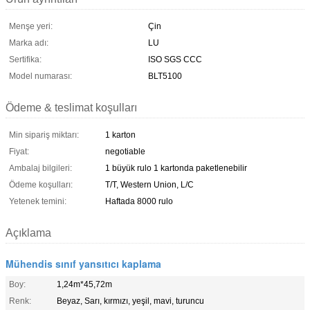
Menşe yeri:
Çin
Marka adı:
LU
Sertifika:
ISO SGS CCC
Model numarası:
BLT5100
Ödeme & teslimat koşulları
Min sipariş miktarı:
1 karton
Fiyat:
negotiable
Ambalaj bilgileri:
1 büyük rulo 1 kartonda paketlenebilir
Ödeme koşulları:
T/T, Western Union, L/C
Yetenek temini:
Haftada 8000 rulo
Açıklama
Mühendis sınıf yansıtıcı kaplama
Boy:
1,24m*45,72m
Renk:
Beyaz, Sarı, kırmızı, yeşil, mavi, turuncu