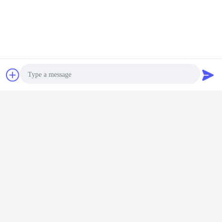
5. Ürünlerimiz Almanya, Norveç, Polonya, Finlandiya,
İspanya, İngiltere, Fransa, Rusya,
ABD, Brezilya, Meksika, Avustralya, Japonya, Kore, Tayland,
Endonezya, Uruguay ve diğer birçok ülke.
Biz doğrudan fabrikayız
İletişim
Teklif isteği
Photo
Video Call
Audio Call