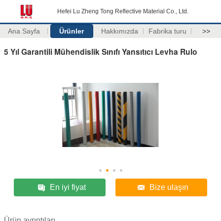
Hefei Lu Zheng Tong Reflective Material Co., Ltd.
Ana Sayfa
Ürünler
Hakkımızda
Fabrika turu
>>
5 Yıl Garantili Mühendislik Sınıfı Yansıtıcı Levha Rulo
En iyi fiyat
Bize ulaşın
Ürün ayrıntıları