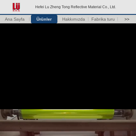
Hefei Lu Zheng Tong Reflective Material Co., Ltd.
Ana Sayfa
Ürünler
Hakkımızda
Fabrika turu
>>