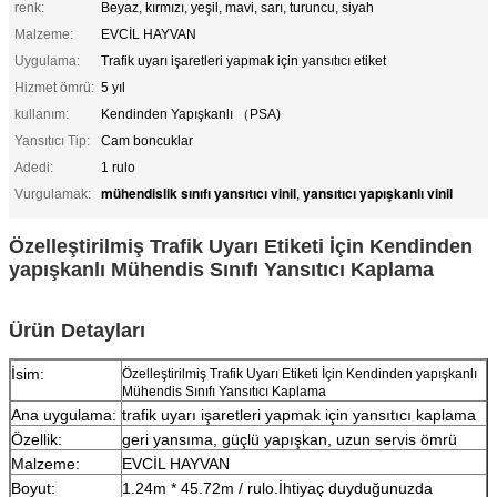
renk:
Beyaz, kırmızı, yeşil, mavi, sarı, turuncu, siyah
Malzeme:
EVCİL HAYVAN
Uygulama:
Trafik uyarı işaretleri yapmak için yansıtıcı etiket
Hizmet ömrü:
5 yıl
kullanım:
Kendinden Yapışkanlı （PSA)
Yansıtıcı Tip:
Cam boncuklar
Adedi:
1 rulo
mühendislik sınıfı yansıtıcı vinil
yansıtıcı yapışkanlı vinil
Vurgulamak:
,
Özelleştirilmiş Trafik Uyarı Etiketi İçin Kendinden
yapışkanlı Mühendis Sınıfı Yansıtıcı Kaplama
Ürün Detayları
İsim:
Özelleştirilmiş Trafik Uyarı Etiketi İçin Kendinden yapışkanlı
Mühendis Sınıfı Yansıtıcı Kaplama
Ana uygulama:
trafik uyarı işaretleri yapmak için yansıtıcı kaplama
Özellik:
geri yansıma, güçlü yapışkan, uzun servis ömrü
Malzeme:
EVCİL HAYVAN
Boyut:
1.24m * 45.72m / rulo.İhtiyaç duyduğunuzda