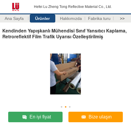
Hefei Lu Zheng Tong Reflective Material Co., Ltd.
Ana Sayfa
Ürünler
Hakkımızda
Fabrika turu
>>
Kendinden Yapışkanlı Mühendisi Sınıf Yansıtıcı Kaplama,
Retroreflektif Film Trafik Uyarısı Özelleştirilmiş
En iyi fiyat
Bize ulaşın