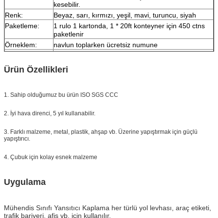
kesebilir.
Renk:
Beyaz, sarı, kırmızı, yeşil, mavi, turuncu, siyah
Paketleme:
1 rulo 1 kartonda, 1 * 20ft konteyner için 450 ctns
paketlenir
Örneklem:
navlun toplarken ücretsiz numune
Teslimat
Sipariş miktarına göre 7 gün
Ürün Özellikleri
1. Sahip olduğumuz bu ürün ISO SGS CCC
2. İyi hava direnci, 5 yıl kullanabilir.
3. Farklı malzeme, metal, plastik, ahşap vb. Üzerine yapıştırmak için güçlü
yapıştırıcı.
4. Çubuk için kolay esnek malzeme
Uygulama
Mühendis Sınıfı Yansıtıcı Kaplama
her türlü yol levhası, araç etiketi,
trafik bariyeri, afiş vb. için kullanılır.