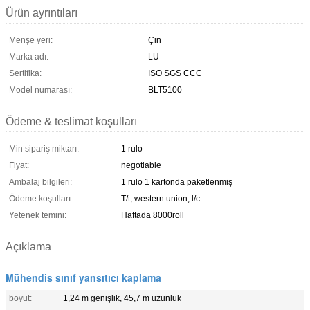
Ürün ayrıntıları
Menşe yeri:
Çin
Marka adı:
LU
Sertifika:
ISO SGS CCC
Model numarası:
BLT5100
Ödeme & teslimat koşulları
Min sipariş miktarı:
1 rulo
Fiyat:
negotiable
Ambalaj bilgileri:
1 rulo 1 kartonda paketlenmiş
Ödeme koşulları:
T/t, western union, l/c
Yetenek temini:
Haftada 8000roll
Açıklama
Mühendis sınıf yansıtıcı kaplama
boyut:
1,24 m genişlik, 45,7 m uzunluk