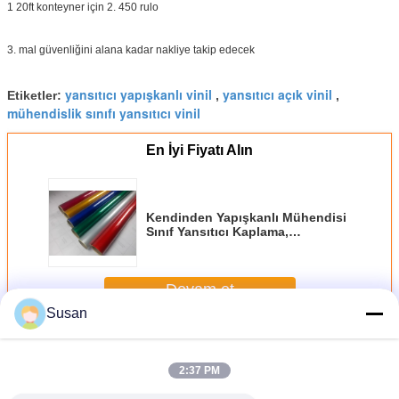
1 20ft konteyner için 2. 450 rulo
3. mal güvenliğini alana kadar nakliye takip edecek
yansıtıcı yapışkanlı vinil
yansıtıcı açık vinil
Etiketler:
,
,
mühendislik sınıfı yansıtıcı vinil
En İyi Fiyatı Alın
Kendinden Yapışkanlı Mühendisi
Sınıf Yansıtıcı Kaplama,
Retroreflektif Film Trafik Uyarısı
Özelleştirilmiş
Devam et
Susan
Mühendis sınıf yansıtıcı kaplama
Daha
2:37 PM