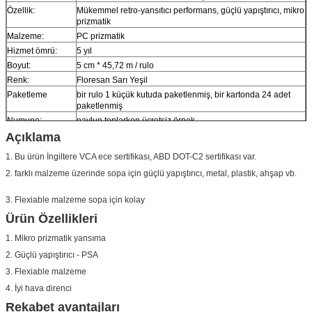
Özellik:
Mükemmel retro-yansıtıcı performans, güçlü yapıştırıcı, mikro
prizmatik
Malzeme:
PC prizmatik
Hizmet ömrü:
5 yıl
Boyut:
5 cm * 45,72 m / rulo
Renk:
Floresan Sarı Yeşil
Paketleme
bir rulo 1 küçük kutuda paketlenmiş, bir kartonda 24 adet
paketlenmiş
Numune:
navlun toplarken ücretsiz örnek
Açıklama
teslim
7 gün, sipariş miktarına göre
1. Bu ürün İngiltere VCA ece sertifikası, ABD DOT-C2 sertifikası var.
2. farklı malzeme üzerinde sopa için güçlü yapıştırıcı, metal, plastik, ahşap vb.
3. Flexiable malzeme sopa için kolay
Ürün Özellikleri
1. Mikro prizmatik yansıma
2. Güçlü yapıştırıcı - PSA
3. Flexiable malzeme
4. İyi hava direnci
Rekabet avantajları