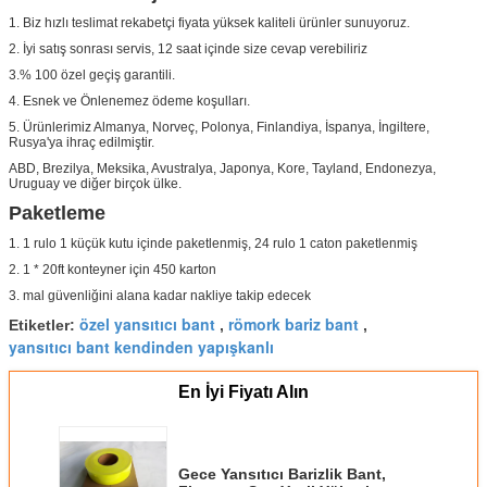
1. Biz hızlı teslimat rekabetçi fiyata yüksek kaliteli ürünler sunuyoruz.
2. İyi satış sonrası servis, 12 saat içinde size cevap verebiliriz
3.% 100 özel geçiş garantili.
4. Esnek ve Önlenemez ödeme koşulları.
5. Ürünlerimiz Almanya, Norveç, Polonya, Finlandiya, İspanya, İngiltere,
Rusya'ya ihraç edilmiştir.
ABD, Brezilya, Meksika, Avustralya, Japonya, Kore, Tayland, Endonezya,
Uruguay ve diğer birçok ülke.
Paketleme
1. 1 rulo 1 küçük kutu içinde paketlenmiş, 24 rulo 1 caton paketlenmiş
2. 1 * 20ft konteyner için 450 karton
3. mal güvenliğini alana kadar nakliye takip edecek
özel yansıtıcı bant
römork bariz bant
Etiketler:
,
,
yansıtıcı bant kendinden yapışkanlı
En İyi Fiyatı Alın
Gece Yansıtıcı Barizlik Bant,