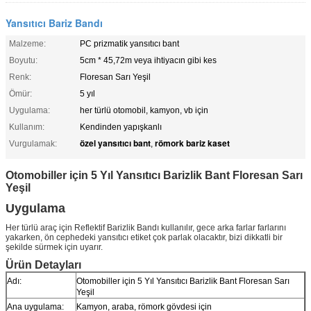
Yansıtıcı Bariz Bandı
Malzeme:
PC prizmatik yansıtıcı bant
Boyutu:
5cm * 45,72m veya ihtiyacın gibi kes
Renk:
Floresan Sarı Yeşil
Ömür:
5 yıl
Uygulama:
her türlü otomobil, kamyon, vb için
Kullanım:
Kendinden yapışkanlı
özel yansıtıcı bant
römork bariz kaset
Vurgulamak:
,
Otomobiller için 5 Yıl Yansıtıcı Barizlik Bant Floresan Sarı
Yeşil
Uygulama
Her türlü araç için
Reflektif Barizlik Bandı
kullanılır, gece arka farlar farlarını
yakarken, ön cephedeki yansıtıcı etiket çok parlak olacaktır, bizi dikkatli bir
şekilde sürmek için uyarır.
Ürün Detayları
Adı:
Otomobiller için 5 Yıl Yansıtıcı Barizlik Bant Floresan Sarı
Yeşil
Ana uygulama:
Kamyon, araba, römork gövdesi için