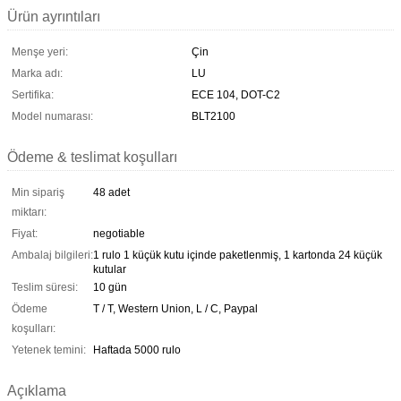
Ürün ayrıntıları
Menşe yeri:
Çin
Marka adı:
LU
Sertifika:
ECE 104, DOT-C2
Model numarası:
BLT2100
Ödeme & teslimat koşulları
Min sipariş
48 adet
miktarı:
Fiyat:
negotiable
Ambalaj bilgileri:
1 rulo 1 küçük kutu içinde paketlenmiş, 1 kartonda 24 küçük
kutular
Teslim süresi:
10 gün
Ödeme
T / T, Western Union, L / C, Paypal
koşulları:
Yetenek temini:
Haftada 5000 rulo
Açıklama