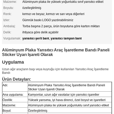
Malzeme:
Alüminyum plaka ile yüksek yoğunluklu sınıf yansıtıcı etiket
Boyutu:
özelleştirilmiş
Renk:
kırmızı ve beyaz, kırmızı ve sarı veya diğerleri
Izler:
Gümrük baskı LOGO yazdırabilirsiniz
Ambalaj:
Torba başına 2 parça, ürün boyutuna göre karton miktarı
Delik:
ihtiyaca göre delik açabilir
yansıtıcı şerit bant
yansıtıcı tampon bant
Vurgulamak:
,
Alüminyum Plaka Yansıtıcı Araç İşaretleme Bandı Paneli
Sticker Uyarı Işareti Olarak
Uygulama
Uzun ağır araçların başı veya kuyruğu için kullanılan Yansıtıcı Araç İşaretleme
Bandı
Ürün Detayları:
Adı:
Alüminyum Plaka Yansıtıcı Araç İşaretleme Bandı Paneli
Sticker Uyarı Işareti Olarak
Ana uygulama:
Kamyonlar, uzun ağır vasıtalar için yansıtıcı işaretler
Özellik:
Yüksek yansıma, iyi hava direnci, özel boyut ve işaretleri
Malzeme:
Alüminyum plaka ile yüksek yoğunluklu sınıf yansıtıcı etiket
Boyut:
Özelleştirilmiş