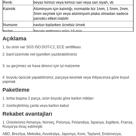
Renk:
beyaz kırmızı veya kırmızı sarı veya sarı siyah, vb
Kalınlık:
Alüminyum için kalınlığı, normalde biz 1mm, 1.5mm, 2mm,
3mm seçmek için veya alüminyum plaka olmadan sadece
yansıtıcı etiket olabilir
Numune:
navlun toplarken ücretsiz örnek
teslim
Sipariş miktarına göre 10 gün
Açıklama
1. bu ürün var SGS ISO DOT-C2, ECE sertifikası.
2. bant üzerinde net işaretleri yazdırabilirsiniz
3. su geçirmez ve hava direnci için iyi malzeme
4. boyutu öpücük yapabilirsiniz, parçaya kesmek veya ihtiyacınıza göre boyut
yapmak
Paketleme
1. torba başına 2 parça, ürün boyutu göre karton miktarı
2. özelleştirilmiş çanta veya karton kabul
Rekabet avantajları
1. Ürünlerimiz Almanya, Norveç, Polonya, Finlandiya, İspanya, İngiltere, Fransa,
Rusya'ya ihraç edilmiştir.
ABD, Brezilya, Meksika, Avustralya, Japonya, Kore, Tayland, Endonezya,