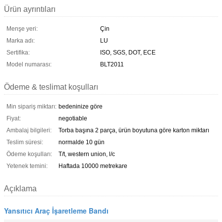
Ürün ayrıntıları
Menşe yeri:
Çin
Marka adı:
LU
Sertifika:
ISO, SGS, DOT, ECE
Model numarası:
BLT2011
Ödeme & teslimat koşulları
Min sipariş miktarı:
bedeninize göre
Fiyat:
negotiable
Ambalaj bilgileri:
Torba başına 2 parça, ürün boyutuna göre karton miktarı
Teslim süresi:
normalde 10 gün
Ödeme koşulları:
T/t, western union, l/c
Yetenek temini:
Haftada 10000 metrekare
Açıklama
Yansıtıcı Araç İşaretleme Bandı