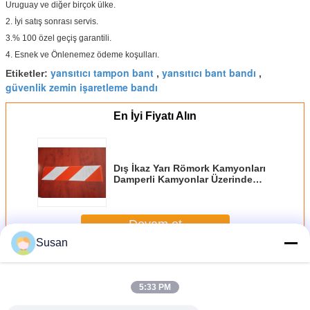
Uruguay ve diğer birçok ülke.
2. İyi satış sonrası servis.
3.% 100 özel geçiş garantili.
4. Esnek ve Önlenemez ödeme koşulları.
yansıtıcı tampon bant
yansıtıcı bant bandı
Etiketler:
,
,
güvenlik zemin işaretleme bandı
En İyi Fiyatı Alın
Dış İkaz Yarı Römork Kamyonları
Damperli Kamyonlar Üzerinde
Yansıtıcı Araç Markalama Teli
Ticari Araçlar
Devam et
Susan
Yansıtıcı Araç İşaretleme Bandı
Daha
5:33 PM