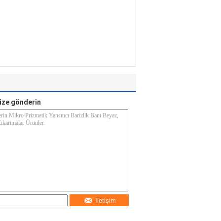
ize gönderin
İletişim