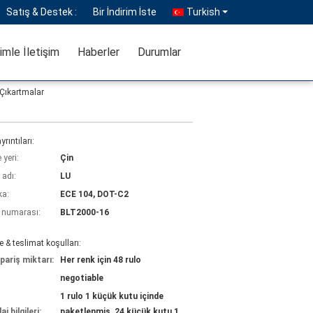
Satış & Destek :
Bir İndirim İste
Turkish
imle İletişim
Haberler
Durumlar
 Çıkartmalar
yrıntıları:
yeri:
Çin
 adı:
LU
ka:
ECE 104, DOT-C2
 numarası:
BLT2000-16
& teslimat koşulları:
pariş miktarı:
Her renk için 48 rulo
negotiable
1 rulo 1 küçük kutu içinde
j bilgileri:
paketlenmiş, 24 küçük kutu 1