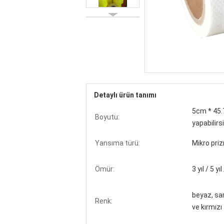
Detaylı ürün tanımı
5cm * 45.7
Boyutu:
yapabilirs
Yansıma türü:
Mikro pri
Ömür:
3 yıl / 5 yıl
beyaz, sar
Renk:
ve kırmızı