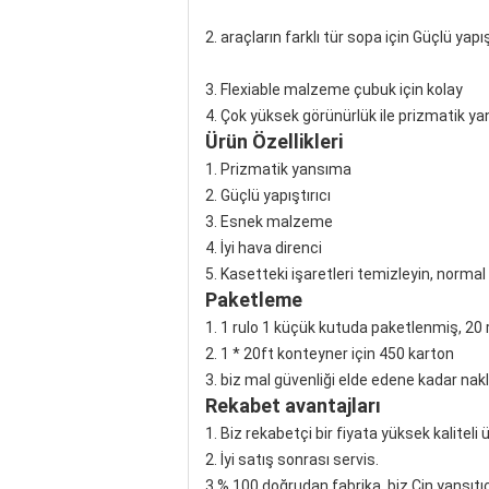
2. araçların farklı tür sopa için Güçlü yapış
3. Flexiable malzeme çubuk için kolay
4. Çok yüksek görünürlük ile prizmatik y
Ürün Özellikleri
1. Prizmatik yansıma
2. Güçlü yapıştırıcı
3. Esnek malzeme
4. İyi hava direnci
5. Kasetteki işaretleri temizleyin, norma
Paketleme
1. 1 rulo 1 küçük kutuda paketlenmiş, 20 
2. 1 * 20ft konteyner için 450 karton
3. biz mal güvenliği elde edene kadar nak
Rekabet avantajları
1. Biz rekabetçi bir fiyata yüksek kaliteli
2. İyi satış sonrası servis.
3.% 100 doğrudan fabrika, biz Çin yansıtıc