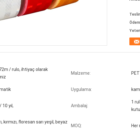
Tesli
Ödeme
Yeten
2m / rulo, ihtiyaç olarak
Malzeme:
PET 
iniz
zmatik
Uygulama:
kamy
1 ru
 / 10 yıl,
Ambalaj:
kutu
ı, kırmızı, floresan sarı yeşil, beyaz
MOQ:
Her 