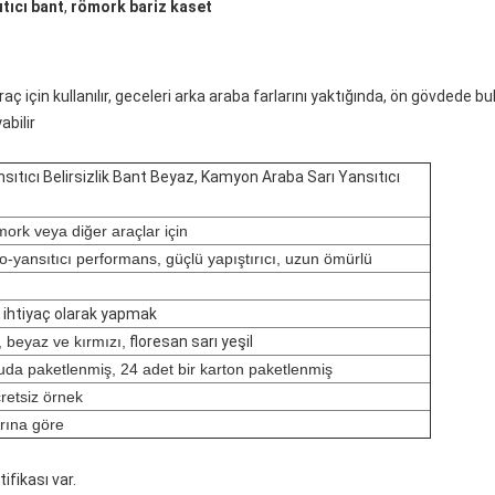
ıtıcı bant
,
römork bariz kaset
t Beyaz, Kamyon Araba Sarı Yansıtıcı Çıkartmalar
raç için kullanılır, geceleri arka araba farlarını yaktığında, ön gövdede bu
abilir
sıtıcı Belirsizlik Bant Beyaz, Kamyon Araba Sarı Yansıtıcı
ork veya diğer araçlar için
ro-yansıtıcı performans, güçlü yapıştırıcı, uzun ömürlü
ihtiyaç olarak yapmak
, beyaz ve kırmızı,
floresan sarı yeşil
tuda paketlenmiş, 24 adet bir karton paketlenmiş
retsiz örnek
arına göre
ifikası var.