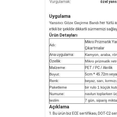
Vurgulamak:
özel yans
Mikro Prizmatik Yansıtıcı Belirsizlik Ban
Uygulama
Yansıtıcı Göze Geçirme Bandı
her türlü a
etkili bir şekilde dikkatli sürmemizi sağlay
Ürün Detayları
Mikro Prizmatik Yan
Adı:
Çıkartmalar
Ana uygulama:
Kamyon, araba, röm
Özellik:
Mikro prizmatik ret
Malzeme:
PET / PC / Akrilik
Boyut:
5cm * 45.72m veya 
Renk:
beyaz, sarı, kırmızı
Paketleme
bir rulo 1 küçük ku
Numune:
navlun toplarken üc
teslim
7 gün, sipariş mikt
Açıklama
1. Bu ürün biz ECE sertifikası, DOT-C2 sert