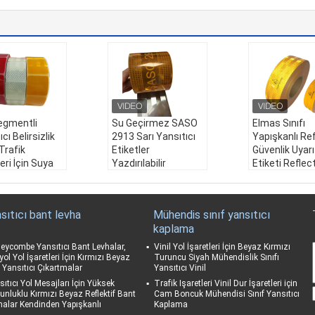
egmentli
Su Geçirmez SASO
Elmas Sınıfı
cı Belirsizlik
2913 Sarı Yansıtıcı
Yapışkanlı Ref
Trafik
Etiketler
Güvenlik Uyarı
leri İçin Suya
Yazdırılabilir
Etiketi Reflec
klı Güçlü
Renk:
Sarı, beyaz, kı
Cinta ECE104
ırıcı
rmızı
Yansıtıcı Etik
Sarı, beyaz, kı
Boyut:
2 inç*50m,3 i
Bant Kamyon
sıtıcı bant levha
Mühendis sınıf yansıtıcı
nç*50m, 4 inç*50m
Araç için
kaplama
u:
50mm * 50
kullanım:
kendinden
Ürün Adı:
Elm
yapışkanlı
fı Yapışkanlı 
eycombe Yansıtıcı Bant Levhalar,
Vinil Yol İşaretleri İçin Beyaz Kırmızı
nım:
Kendinde
Uygulama:
Kamyonl
ör Güvenlik Uya
ol Yol İşaretleri İçin Kırmızı Beyaz
Turuncu Siyah Mühendislik Sınıfı
ı Yansıtıcı Çıkartmalar
Yansıtıcı Vinil
şkanlı
ar, Arabalar, Römorkl
keti Reflectiv
ama:
Kamyonl
ar
ECE104R Yansı
sıtıcı Yol Mesajları İçin Yüksek
Trafik Işaretleri Vinil Dur İşaretleri için
unluklu Kırmızı Beyaz Reflektif Bant
Cam Boncuk Mühendisi Sınıf Yansıtıcı
abalar, Römorkl
tiket B
halar Kendinden Yapışkanlı
Kaplama
Malzeme:
Akri