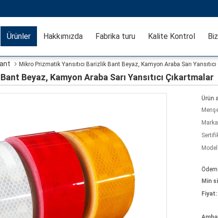
Ürünler
Hakkımızda
Fabrika turu
Kalite Kontrol
Biz
Bant
Mikro Prizmatik Yansıtıcı Barizlik Bant Beyaz, Kamyon Araba Sarı Yansıtıcı
k Bant Beyaz, Kamyon Araba Sarı Yansıtıcı Çıkartmalar
Ürün a
Menşe 
Marka
Sertifi
Model
Ödeme 
Min si
Fiyat:
Ambala