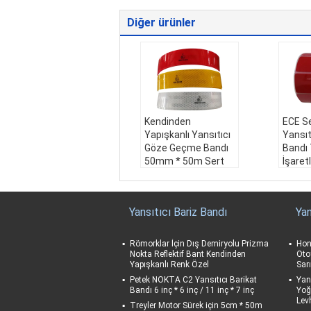
Diğer ürünler
Kendinden
ECE S
Yapışkanlı Yansıtıcı
Yansıtı
Göze Geçme Bandı
Bandı 
50mm * 50m Sert
İşaret
Tip Yüksek
Dayanı
Görünürlük
Yapışt
Renk:
Sarı, beyaz, kı
Renk:
Yansıtıcı Bariz Bandı
Yan
rmızı
rmızı
Boyutu:
50mm * 50
Boyut
m
m
Römorklar İçin Dış Demiryolu Prizma
Hon
Kullanım:
Kendinde
Kulla
Nokta Reflektif Bant Kendinden
Otoy
Yapışkanlı Renk Özel
Sar
n yapışkanlı
n yapı
Uygulama:
Kamyonl
Uygul
Petek NOKTA C2 Yansıtıcı Barikat
Yan
Bandı 6 inç * 6 inç / 11 inç * 7 inç
Yoğ
ar, Arabalar, Römorkl
ar, Ar
Lev
Treyler Motor Sürek için 5cm * 50m
ar
ar