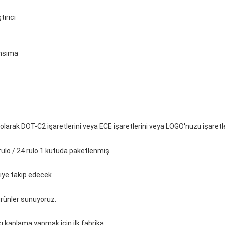
tırıcı
ansıma
l olarak DOT-C2 işaretlerini veya ECE işaretlerini veya LOGO'nuzu işaretl
rulo / 24 rulo 1 kutuda paketlenmiş
liye takip edecek
 ürünler sunuyoruz.
ı kaplama yapmak için ilk fabrika.