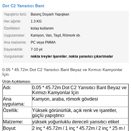
Dot C2 Yansıtıcı Bant
Yapıştırıcı türü:
Basınç Duyarlı Yapışkan
Her ağırlık:
1.3 KG
Özellikleri:
kolay kullanım
Uygulamalar:
Kamyon, Van, Taşıt, Römork vb.
Ana malzeme:
PC veya PMMA
Dayanıklılık:
7-10 yıl
nokta treyler işaretler
nokta yansıtıcı çıkartmalar
Vurgulamak:
,
0.05 * 45.72m Dot C2 Yansıtıcı Bant Beyaz ve Kırmızı Kamyonlar
İçin
Ürün Açıklaması
Adı:
0.05 * 45.72m Dot C2 Yansıtıcı Bant Beyaz ve
Kırmızı Kamyonlar İçin
Ana
Kamyon, araba, römork gövdesi
uygulama:
Özellik:
Yüksek görünürlük, açık renk ve işaretler,
güçlü yapıştırıcı
Malzeme:
yüksek yoğunluklu dereceli yansıtıcı etiket
Boyut:
2 inç * 45.72m / 1 inç * 45.72m / 2 inç * 25 m /