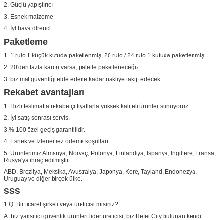
2. Güçlü yapıştırıcı
3. Esnek malzeme
4. İyi hava direnci
Paketleme
1. 1 rulo 1 küçük kutuda paketlenmiş, 20 rulo / 24 rulo 1 kutuda paketlenmiş
2. 20'den fazla karon varsa, paletle paketleneceğiz
3. biz mal güvenliği elde edene kadar nakliye takip edecek
Rekabet avantajları
1. Hızlı teslimatta rekabetçi fiyatlarla yüksek kaliteli ürünler sunuyoruz.
2. İyi satış sonrası servis.
3.% 100 özel geçiş garantilidir.
4. Esnek ve İzlenemez ödeme koşulları.
5. Ürünlerimiz Almanya, Norveç, Polonya, Finlandiya, İspanya, İngiltere, Fransa,
Rusya'ya ihraç edilmiştir.
ABD, Brezilya, Meksika, Avustralya, Japonya, Kore, Tayland, Endonezya,
Uruguay ve diğer birçok ülke.
SSS
1.Q: Bir ticaret şirketi veya üreticisi misiniz?
A: biz yansıtıcı güvenlik ürünleri lider üreticisi, biz Hefei City bulunan kendi