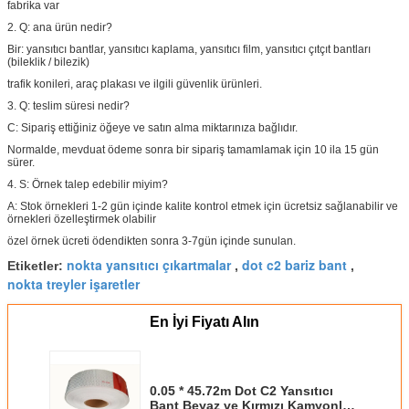
fabrika var
2. Q: ana ürün nedir?
Bir: yansıtıcı bantlar, yansıtıcı kaplama, yansıtıcı film, yansıtıcı çıtçıt bantları
(bileklik / bilezik)
trafik konileri, araç plakası ve ilgili güvenlik ürünleri.
3. Q: teslim süresi nedir?
C: Sipariş ettiğiniz öğeye ve satın alma miktarınıza bağlıdır.
Normalde, mevduat ödeme sonra bir sipariş tamamlamak için 10 ila 15 gün
sürer.
4. S: Örnek talep edebilir miyim?
A: Stok örnekleri 1-2 gün içinde kalite kontrol etmek için ücretsiz sağlanabilir ve
örnekleri özelleştirmek olabilir
özel örnek ücreti ödendikten sonra 3-7gün içinde sunulan.
nokta yansıtıcı çıkartmalar
dot c2 bariz bant
Etiketler:
,
,
nokta treyler işaretler
En İyi Fiyatı Alın
0.05 * 45.72m Dot C2 Yansıtıcı
Bant Beyaz ve Kırmızı Kamyonlar