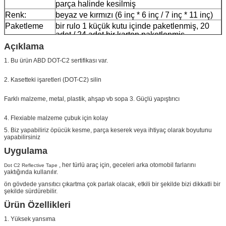
parça halinde kesilmiş
Renk:
beyaz ve kırmızı (6 inç * 6 inç / 7 inç * 11 inç)
Paketleme
bir rulo 1 küçük kutu içinde paketlenmiş, 20
adet / 24 adet bir karton paketlenmiş
Açıklama
Numune:
navlun toplarken ücretsiz örnek
teslim
7 gün, sipariş miktarına göre
1. Bu ürün ABD DOT-C2 sertifikası var.
2. Kasetteki işaretleri (DOT-C2) silin
Farklı malzeme, metal, plastik, ahşap vb sopa 3. Güçlü yapıştırıcı
4. Flexiable malzeme çubuk için kolay
5. Biz yapabiliriz öpücük kesme, parça keserek veya ihtiyaç olarak boyutunu
yapabilirsiniz
Uygulama
, her türlü araç için, geceleri arka otomobil farlarını
Dot C2 Reflective Tape
yaktığında kullanılır.
ön gövdede yansıtıcı çıkartma çok parlak olacak, etkili bir şekilde bizi dikkatli bir
şekilde sürdürebilir.
Ürün Özellikleri
1. Yüksek yansıma