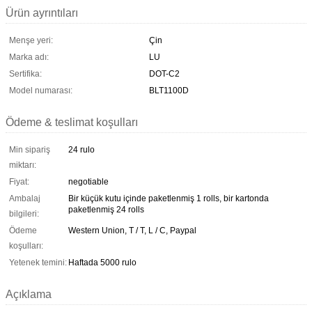
Ürün ayrıntıları
Menşe yeri:
Çin
Marka adı:
LU
Sertifika:
DOT-C2
Model numarası:
BLT1100D
Ödeme & teslimat koşulları
Min sipariş
24 rulo
miktarı:
Fiyat:
negotiable
Ambalaj
Bir küçük kutu içinde paketlenmiş 1 rolls, bir kartonda
paketlenmiş 24 rolls
bilgileri:
Ödeme
Western Union, T / T, L / C, Paypal
koşulları:
Yetenek temini:
Haftada 5000 rulo
Açıklama