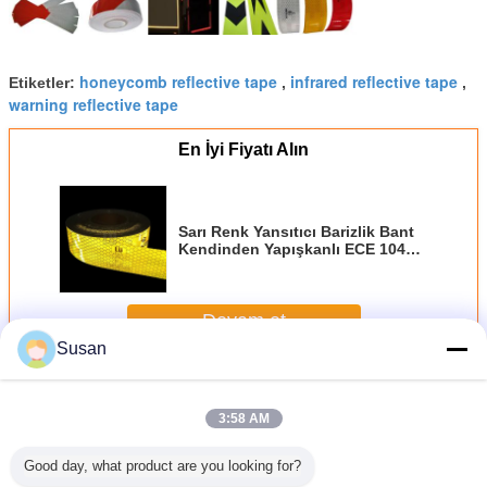
honeycomb reflective tape
infrared reflective tape
Etiketler:
,
,
warning reflective tape
En İyi Fiyatı Alın
Sarı Renk Yansıtıcı Barizlik Bant
Kendinden Yapışkanlı ECE 104R
001059 Standart
Devam et
Susan
Ece 104 Yansıtıcı Bant
Daha
3:58 AM
Good day, what product are you looking for?