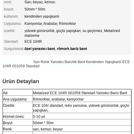
renk:
Sarı, beyaz, kırmızı
boyut:
50mm * 50m
kullanım:
kendinden yapışkanlı
Uygulama:
Kamyonlar, Arabalar, Römorklar
özellik:
yüksek görünürlük, güçlü yapışkan, su geçirmez, Metailzed
malzeme
Standart:
ECE 104R
özel yansıtıcı bant
römork bariz bant
Vurgulamak:
,
Metailz ECE 104R
Sarı Renk Yansıtıcı Barizlik Bant Kendinden Yapışkanlı ECE
104R 001059 Standart
001059 Standart Yansıtıcı Bariz Bant
Ürün Detayları
Ad:
Metailzed ECE 104R 001059 Standart Yansıtıcı Bariz Bant
Ana uygulama:
Römorklar, arabalar, kamyonlar
Özellik:
ECE 104r standart, retro yansıma, yüksek görünürlük, güçlü
yapışkan,
Hizmet ömrü:
5-10 yıl
Boyut:
50mm * 50m
Renk:
sarı, kırmızı, beyaz