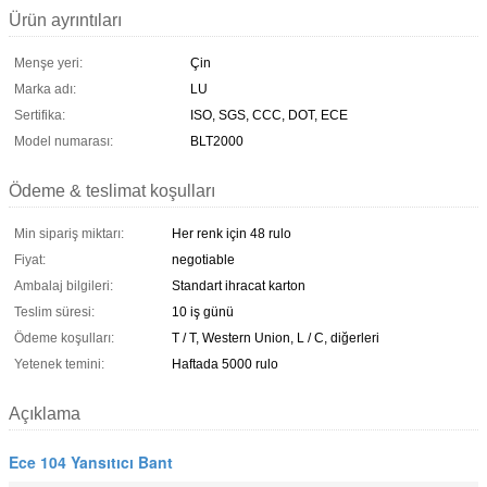
Ürün ayrıntıları
Menşe yeri:
Çin
Marka adı:
LU
Sertifika:
ISO, SGS, CCC, DOT, ECE
Model numarası:
BLT2000
Ödeme & teslimat koşulları
Min sipariş miktarı:
Her renk için 48 rulo
Fiyat:
negotiable
Ambalaj bilgileri:
Standart ihracat karton
Teslim süresi:
10 iş günü
Ödeme koşulları:
T / T, Western Union, L / C, diğerleri
Yetenek temini:
Haftada 5000 rulo
Açıklama
Ece 104 Yansıtıcı Bant