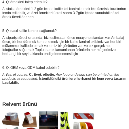
4. Q: örnekleri talep edebilir?
A: stokta örnekleri 1-2 gün içinde kalitesini kontrol etmek için ücretsiz tarafından
temin edilebilir, ve özel örnekleri ücreti sonra 3-7gün içinde sunulabilir özel
örnek ücreti ödenen.
5. Q: nasıl kalite kontrol sağlamak?
A: sipariş süreci sırasında, biz teslimattan önce muayene standart var. Ambalaj
önce, biz her dürtmek kontrol etmek için bir kalite kontrol ekibimiz var her biri
mükemmel kalitede olmak ve temiz bir görünüm var, ve biz gerçek net
fotoğraflar sağlamak Toplu olarak tamamlanan ürünlerin her müşterimize
herhangi bir şey hakkında endişelenmemesi için.
6. Q: OEM veya ODM kabul edebilir?
A:Yes, of course.
C: Evet, elbette.
Any logo or design can be printed on the
products as requested.
İstenildiği gibi ürünlere herhangi bir logo veya tasarım
basılabilir.
Relvent ürünü