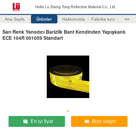
Hefei Lu Zheng Tong Reflective Material Co., Ltd.
Ana Sayfa
Ürünler
Hakkımızda
Fabrika turu
>>
Sarı Renk Yansıtıcı Barizlik Bant Kendinden Yapışkanlı
ECE 104R 001059 Standart
En iyi fiyat
Bize ulaşın