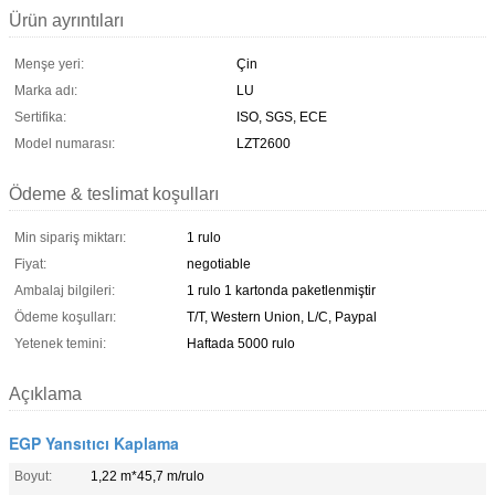
Ürün ayrıntıları
Menşe yeri:
Çin
Marka adı:
LU
Sertifika:
ISO, SGS, ECE
Model numarası:
LZT2600
Ödeme & teslimat koşulları
Min sipariş miktarı:
1 rulo
Fiyat:
negotiable
Ambalaj bilgileri:
1 rulo 1 kartonda paketlenmiştir
Ödeme koşulları:
T/T, Western Union, L/C, Paypal
Yetenek temini:
Haftada 5000 rulo
Açıklama
EGP Yansıtıcı Kaplama
Boyut:
1,22 m*45,7 m/rulo