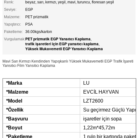
Renk:
beyaz, sarı, kırmızı, yeşil, mavi, turuncu, floresan yeşil
Seviye:
EGP
Malzeme:
PET prizmatik
Yapıştırıcı:
PSA
Paketleme:
36.00kgs/karton
PET prizmatik EGP Yansıtıcı Kaplama
Vurgulamak:
,
trafik işaretleri için EGP yansıtıcı kaplama
,
Yüksek Mukavemetli EGP Yansıtıcı Kaplama
Mavi Sarı Kırmızı Kendinden Yapışkanlı Yüksek Mukavemetli EGP Trafik İşareti
Yansıtıcı Film Yansıtıcı Kaplama
*Marka
LU
*Malzeme
EVCİL HAYVAN
*Model
LZT2600
*Özellik
Su geçirmez Güçlü Yapışt
*Başvuru
işaretler için sopa
*Boyut
1,22m*45,72m
*Paketleme
1 rulo bir kartonda paket