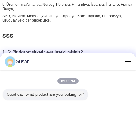
5. Ürünlerimiz Almanya, Norveç, Polonya, Finlandiya, İspanya, İngiltere, Fransa,
Rusya,
ABD, Brezilya, Meksika, Avustralya, Japonya, Kore, Tayland, Endonezya,
Uruguay ve diğer birçok ülke.
SSS
1. S: Bir ticaret şirketi veya üretici misiniz?
C: Yansıtıcı güvenlik ürünlerinin lider üreticisiyiz, Anhui Eyaleti, Hefei
Susan
Şehrinde bulunan kendi fabrikamız var.
2. S: Teslim süreniz nedir?
8:00 PM
C: Sipariş ettiğiniz ürüne ve satın alma miktarına bağlıdır.
Good day, what product are you looking for?
Normalde, depozito ödemesinden sonra bir siparişi tamamlamak 8
ila 10 gün sürer.
3. S: Numune talep edebilir miyim?
C: Stoktaki numuneler 1-2 gün içinde kaliteyi kontrol etmek için
ücretsiz olarak sağlanabilir ve özel numuneler, özel numune ücreti
ödendikten sonra 3-7 gün içinde sunulabilir.