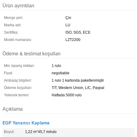
Ürün ayrıntıları
Menşe yeri:
Çin
Marka adı:
LU
Sertifika:
ISO, SGS, ECE
Model numarası:
LZT2200
Ödeme & teslimat koşulları
Min sipariş miktarı:
1 rulo
Fiyat:
negotiable
Ambalaj bilgileri:
1 rulo 1 kartonda paketlenmiştir
Ödeme koşulları:
T/T, Western Union, L/C, Paypal
Yetenek temini:
Haftada 5000 rulo
Açıklama
EGP Yansıtıcı Kaplama
Boyut:
1,22 m*45,7 m/rulo