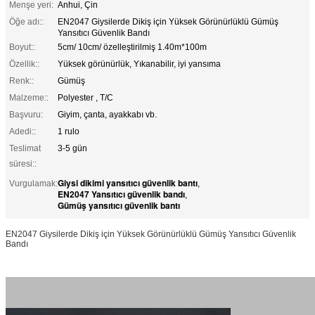
Menşe yeri:
Anhui, Çin
Öğe adı::
EN2047 Giysilerde Dikiş için Yüksek Görünürlüklü Gümüş
Yansıtıcı Güvenlik Bandı
Boyut::
5cm/ 10cm/ özelleştirilmiş 1.40m*100m
Özellik::
Yüksek görünürlük, Yıkanabilir, iyi yansıma
Renk::
Gümüş
Malzeme::
Polyester , T/C
Başvuru:
Giyim, çanta, ayakkabı vb.
Adedi::
1 rulo
Teslimat
3-5 gün
süresi::
Giysi dikimi yansıtıcı güvenlik bantı
Vurgulamak:
,
EN2047 Yansıtıcı güvenlik bandı
,
Gümüş yansıtıcı güvenlik bantı
EN2047 Giysilerde Dikiş için Yüksek Görünürlüklü Gümüş Yansıtıcı Güvenlik
Bandı