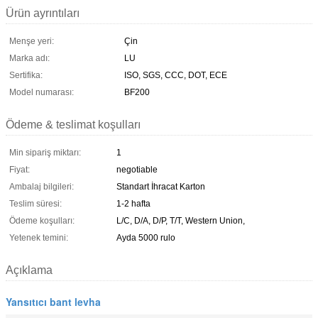
Ürün ayrıntıları
Menşe yeri:
Çin
Marka adı:
LU
Sertifika:
ISO, SGS, CCC, DOT, ECE
Model numarası:
BF200
Ödeme & teslimat koşulları
Min sipariş miktarı:
1
Fiyat:
negotiable
Ambalaj bilgileri:
Standart İhracat Karton
Teslim süresi:
1-2 hafta
Ödeme koşulları:
L/C, D/A, D/P, T/T, Western Union,
Yetenek temini:
Ayda 5000 rulo
Açıklama
Yansıtıcı bant levha