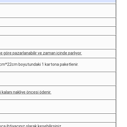
e göre pazarlanabilir ve zaman içinde parlıyor.
cm*22cm boyutundaki 1 kartona paketlenir.
 kalanı nakliye öncesi ödenir.
a ihtiyacınız olarak kesebilirsiniz