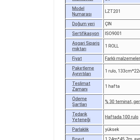
Model
LZT201
Numarası
Doğum yeri
ÇIN
Sertifikasyon
ISO9001
Asgari Sipariş
1 ROLL
miktarı
Fiyat
Farklı malzemeler
Paketleme
1 rulo, 133cm*22
Ayrıntıları
Teslimat
1 hafta
Zamanı
Ödeme
% 30 teminat, geri
Şartları
Tedarik
Haftada 100 rulo
Yeteneği
Parlaklık
yüksek
Boyut
1.24m*45.7m, ayrıc