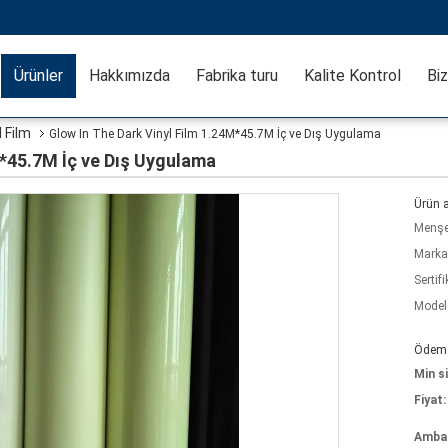
Ürünler
Hakkımızda
Fabrika turu
Kalite Kontrol
Biz
 Film
Glow In The Dark Vinyl Film 1.24M*45.7M İç ve Dış Uygulama
M*45.7M İç ve Dış Uygulama
Ürün a
Menşe 
Marka
Sertifi
Model
Ödeme 
Min si
Fiyat:
Ambala