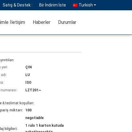
Satış & Destek :
Bir İndirim İste
Turkish
imle İletişim
Haberler
Durumlar
yrıntıları:
yeri:
ÇIN
 adı:
LU
ka:
ISO
 numarası:
LZT201~
& teslimat koşulları:
pariş miktarı:
100
negotiable
1 rulo 1 karton kutuda
j bilgileri: