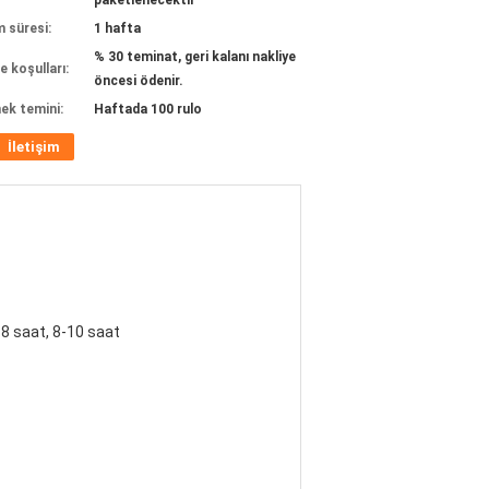
paketlenecektir
m süresi:
1 hafta
% 30 teminat, geri kalanı nakliye
 koşulları:
öncesi ödenir.
ek temini:
Haftada 100 rulo
İletişim
-8 saat, 8-10 saat