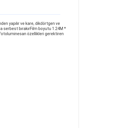
nden yapılır ve kare, dikdörtgen ve
şça serbest bırakırFilm boyutu 1.24M *
fotoluminesan özellikleri gerektiren