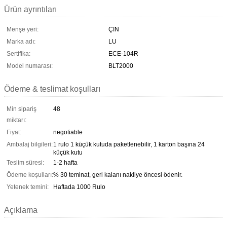
Ürün ayrıntıları
Menşe yeri:
ÇIN
Marka adı:
LU
Sertifika:
ECE-104R
Model numarası:
BLT2000
Ödeme & teslimat koşulları
Min sipariş
48
miktarı:
Fiyat:
negotiable
Ambalaj bilgileri:
1 rulo 1 küçük kutuda paketlenebilir, 1 karton başına 24
küçük kutu
Teslim süresi:
1-2 hafta
Ödeme koşulları:
% 30 teminat, geri kalanı nakliye öncesi ödenir.
Yetenek temini:
Haftada 1000 Rulo
Açıklama