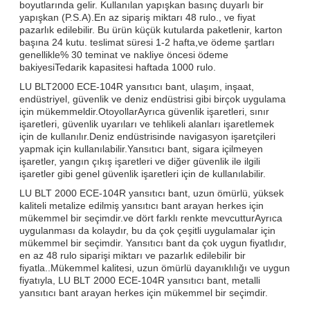
boyutlarında gelir. Kullanılan yapışkan basınç duyarlı bir
yapışkan (P.S.A).En az sipariş miktarı 48 rulo., ve fiyat
pazarlık edilebilir. Bu ürün küçük kutularda paketlenir, karton
başına 24 kutu. teslimat süresi 1-2 hafta,ve ödeme şartları
genellikle% 30 teminat ve nakliye öncesi ödeme
bakiyesiTedarik kapasitesi haftada 1000 rulo.
LU BLT2000 ECE-104R yansıtıcı bant, ulaşım, inşaat,
endüstriyel, güvenlik ve deniz endüstrisi gibi birçok uygulama
için mükemmeldir.OtoyollarAyrıca güvenlik işaretleri, sınır
işaretleri, güvenlik uyarıları ve tehlikeli alanları işaretlemek
için de kullanılır.Deniz endüstrisinde navigasyon işaretçileri
yapmak için kullanılabilir.Yansıtıcı bant, sigara içilmeyen
işaretler, yangın çıkış işaretleri ve diğer güvenlik ile ilgili
işaretler gibi genel güvenlik işaretleri için de kullanılabilir.
LU BLT 2000 ECE-104R yansıtıcı bant, uzun ömürlü, yüksek
kaliteli metalize edilmiş yansıtıcı bant arayan herkes için
mükemmel bir seçimdir.ve dört farklı renkte mevcutturAyrıca
uygulanması da kolaydır, bu da çok çeşitli uygulamalar için
mükemmel bir seçimdir. Yansıtıcı bant da çok uygun fiyatlıdır,
en az 48 rulo siparişi miktarı ve pazarlık edilebilir bir
fiyatla..Mükemmel kalitesi, uzun ömürlü dayanıklılığı ve uygun
fiyatıyla, LU BLT 2000 ECE-104R yansıtıcı bant, metalli
yansıtıcı bant arayan herkes için mükemmel bir seçimdir.