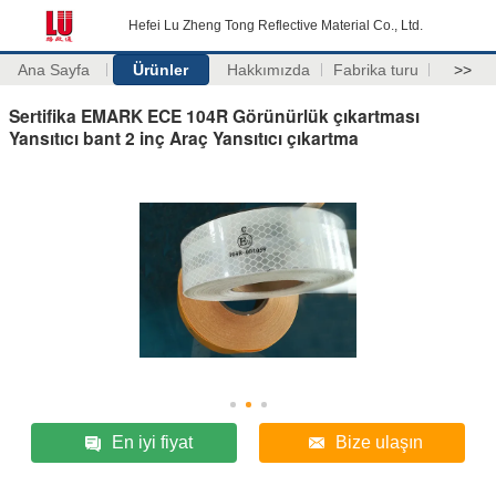
Hefei Lu Zheng Tong Reflective Material Co., Ltd.
Ana Sayfa
Ürünler
Hakkımızda
Fabrika turu
>>
Sertifika EMARK ECE 104R Görünürlük çıkartması
Yansıtıcı bant 2 inç Araç Yansıtıcı çıkartma
En iyi fiyat
Bize ulaşın