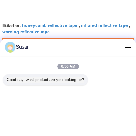
honeycomb reflective tape
infrared reflective tape
Etiketler:
,
,
warning reflective tape
En İyi Fiyatı Alın
Susan
6:56 AM
Sertifika EMARK ECE 104R
Görünürlük çıkartması Yansıtıcı
bant 2 inç Araç Yansıtıcı çıkartma
Good day, what product are you looking for?
Devam et
Ece 104 Yansıtıcı Bant
Daha