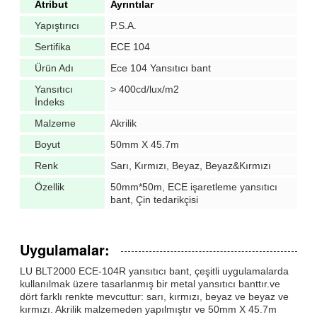
Atribut
Ayrıntılar
Yapıştırıcı
P.S.A.
Sertifika
ECE 104
Ürün Adı
Ece 104 Yansıtıcı bant
Yansıtıcı
> 400cd/lux/m2
İndeks
Malzeme
Akrilik
Boyut
50mm X 45.7m
Renk
Sarı, Kırmızı, Beyaz, Beyaz&Kırmızı
Özellik
50mm*50m, ECE işaretleme yansıtıcı
bant, Çin tedarikçisi
Uygulamalar:
LU BLT2000 ECE-104R yansıtıcı bant, çeşitli uygulamalarda
kullanılmak üzere tasarlanmış bir metal yansıtıcı banttır.ve
dört farklı renkte mevcuttur: sarı, kırmızı, beyaz ve beyaz ve
kırmızı. Akrilik malzemeden yapılmıştır ve 50mm X 45.7m