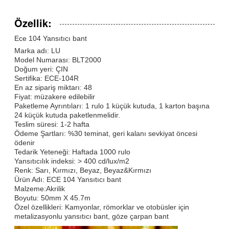
Özellik:
Ece 104 Yansıtıcı bant
Marka adı: LU
Model Numarası: BLT2000
Doğum yeri: ÇIN
Sertifika: ECE-104R
En az sipariş miktarı: 48
Fiyat: müzakere edilebilir
Paketleme Ayrıntıları: 1 rulo 1 küçük kutuda, 1 karton başına
24 küçük kutuda paketlenmelidir.
Teslim süresi: 1-2 hafta
Ödeme Şartları: %30 teminat, geri kalanı sevkiyat öncesi
ödenir
Tedarik Yeteneği: Haftada 1000 rulo
Yansıtıcılık indeksi: > 400 cd/lux/m2
Renk: Sarı, Kırmızı, Beyaz, Beyaz&Kırmızı
Ürün Adı: ECE 104 Yansıtıcı bant
Malzeme:
Akrilik
Boyutu: 50mm X 45.7m
Özel özellikleri: Kamyonlar, römorklar ve otobüsler için
metalizasyonlu yansıtıcı bant, göze çarpan bant