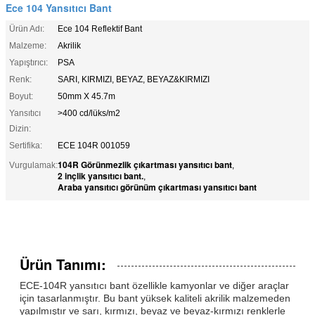
Ece 104 Yansıtıcı Bant
Ürün Adı:
Ece 104 Reflektif Bant
Malzeme:
Akrilik
Yapıştırıcı:
PSA
Renk:
SARI, KIRMIZI, BEYAZ, BEYAZ&KIRMIZI
Boyut:
50mm X 45.7m
Yansıtıcı
>400 cd/lüks/m2
Dizin:
Sertifika:
ECE 104R 001059
104R Görünmezlik çıkartması yansıtıcı bant
Vurgulamak:
,
2 inçlik yansıtıcı bant.
,
Araba yansıtıcı görünüm çıkartması yansıtıcı bant
Ürün Tanımı:
ECE-104R yansıtıcı bant özellikle kamyonlar ve diğer araçlar
için tasarlanmıştır. Bu bant yüksek kaliteli akrilik malzemeden
yapılmıştır ve sarı, kırmızı, beyaz ve beyaz-kırmızı renklerle