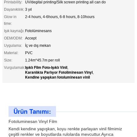
Printability:
UV/degital printing/Silk screen printing all can do
Dayanıklılık:
3 yıl
Glow in
2-4 hours, 4-6hours, 6-8 hours, 8-10hours
time:
Işık kaynağı:
Fotolüminesans
OEM/ODM:
Accept
Uygulama:
İç ve dış mekan
Material:
PVC
Size:
1.24m*45.7m per roll
Işıklı Film Foto-Işıklı Vinil
Vurgulamak:
,
Karanlıkta Parlıyor Fotoliminesan Vinyl
,
Kendine yapışkan fotoluminesan vinil
Ürün Tanımı:
Fotoluminesan Vinyl Film
Kendi kendine yapışkan, koyu renkte parlayan vinil filmimiz
çeşitli renkler ve boyutlarda rulolarda mevcuttur.Ayrıca