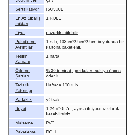
Sertifikasyon
ISO9001
En Az Sipariş
1 ROLL
miktarı
Fiyat
pazarlık edilebilir
Paketleme
1 rulo, 133cm*22cm*22cm boyutunda bir
Ayrıntıları
kartona paketlenir.
Teslim
1 hafta
Zamanı
Ödeme
% 30 teminat, geri kalanı nakliye öncesi
Şartları
ödenir.
Tedarik
Haftada 100 rulo
Yeteneği
Parlaklık
yüksek
Boyut
1.24m*45.7m, ayrıca ihtiyacınız olarak
kesebilirsiniz
Malzeme
PVC
Paketleme
ROLL