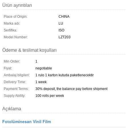
Ürün ayrıntıları
Place of Origin:
CHINA
Marka adı:
LU
Sertifika:
ISO
Model Number:
LZT203
Ödeme & teslimat koşulları
Min Order:
1
Fiyat:
negotiable
Ambalaj bilgileri:
1 rulo 1 karton kutuda paketlenecektir
Delivery Time:
1 week
Payment Terms:
30% deposit, the balance pay before shipment
Supply Ability:
100 rolls per week
Açıklama
Fotolüminesan Vinil Film