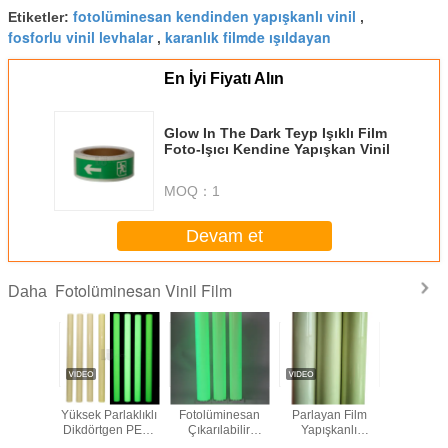
fotolüminesan kendinden yapışkanlı vinil
Etiketler:
,
fosforlu vinil levhalar
karanlık filmde ışıldayan
,
En İyi Fiyatı Alın
Glow In The Dark Teyp Işıklı Film
Foto-Işıcı Kendine Yapışkan Vinil
MOQ：
1
Devam et
Fotolüminesan Vinil Film
Daha
çirmez
1.24M*45.7M
Yüksek
Karanlıkta
Toptan Kar
kendine
Yüksek Parlaklıklı
Fotolüminesan
Parlayan Film
Parla
 ışıltılı
Dikdörtgen PET /
Çıkarılabilir
Yapışkanlı
Yazdırılabi
artması 4-
PVC Malzeme
Kızdırma Bandı
Yazdırılabilir
Film Acil