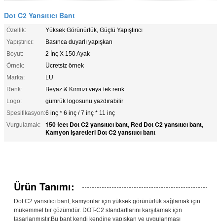
Dot C2 Yansıtıcı Bant
Özellik:
Yüksek Görünürlük, Güçlü Yapıştırıcı
Yapıştırıcı:
Basınca duyarlı yapışkan
Boyut:
2 İnç X 150 Ayak
Örnek:
Ücretsiz örnek
Marka:
LU
Renk:
Beyaz & Kırmızı veya tek renk
Logo:
gümrük logosunu yazdırabilir
Spesifikasyon:
6 inç * 6 inç / 7 inç * 11 inç
150 feet Dot C2 yansıtıcı bant
Red Dot C2 yansıtıcı bant
Vurgulamak:
,
,
Kamyon işaretleri Dot C2 yansıtıcı bant
Ürün Tanımı:
Dot C2 yansıtıcı bant, kamyonlar için yüksek görünürlük sağlamak için
mükemmel bir çözümdür. DOT-C2 standartlarını karşılamak için
tasarlanmıştır.Bu bant kendi kendine yapışkan ve uygulanması