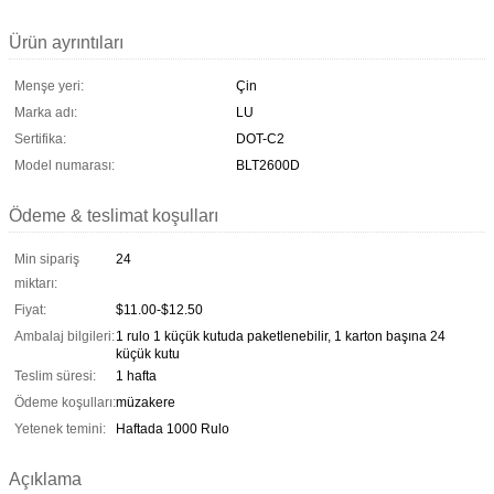
Ürün ayrıntıları
Menşe yeri:
Çin
Marka adı:
LU
Sertifika:
DOT-C2
Model numarası:
BLT2600D
Ödeme & teslimat koşulları
Min sipariş
24
miktarı:
Fiyat:
$11.00-$12.50
Ambalaj bilgileri:
1 rulo 1 küçük kutuda paketlenebilir, 1 karton başına 24
küçük kutu
Teslim süresi:
1 hafta
Ödeme koşulları:
müzakere
Yetenek temini:
Haftada 1000 Rulo
Açıklama