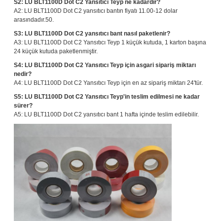
S2: LU BLT1100D Dot C2 Yansıtıcı Teyp ne kadardır?
A2: LU BLT1100D Dot C2 yansıtıcı bantın fiyatı 11.00-12 dolar
arasındadır.50.
S3: LU BLT1100D Dot C2 yansıtıcı bant nasıl paketlenir?
A3: LU BLT1100D Dot C2 Yansıtıcı Teyp 1 küçük kutuda, 1 karton başına
24 küçük kutuda paketlenmiştir.
S4: LU BLT1100D Dot C2 Yansıtıcı Teyp için asgari sipariş miktarı
nedir?
A4: LU BLT1100D Dot C2 Yansıtıcı Teyp için en az sipariş miktarı 24'tür.
S5: LU BLT1100D Dot C2 Yansıtıcı Teyp'in teslim edilmesi ne kadar
sürer?
A5: LU BLT1100D Dot C2 yansıtıcı bant 1 hafta içinde teslim edilebilir.