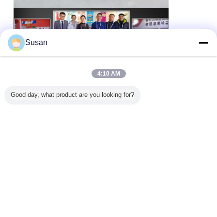
Susan
4:10 AM
Good day, what product are you looking for?
nokta yansıtıcı çıkartmalar
dot c2 bariz bant
Etiketler:
,
,
nokta treyler işaretler
En İyi Fiyatı Alın
2 inç*150 feet Dot-C2 Yansıtıcı
Güvenlik Teypleri Araçlar için
Kırmızı ve Beyaz Görünürlük
Teypleri Kamyon İşaretleri