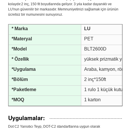
kolaydır.2 inç, 150 fit boyutlarında geliyor. 3 yıla kadar dayanıklı ve
LU'nun güvenilir bir markasıdır. Memnuniyetinizi sağlamak için ürünün
ücretsiz bir numunesini sunuyoruz.
* Marka
LU
*Materyal
PET
*Model
BLT2600D
* Özellik
yüksek prizmatik yansı
*Uygulama
Araba, kamyon, römork 
*Bölüm
2 inç*150ft
*Paketleme
1 rulo 1 küçük kutuda, 
*MOQ
1 karton
Uygulamalar:
Dot C2 Yansıtıcı Teyp, DOT-C2 standartlarına uygun olarak