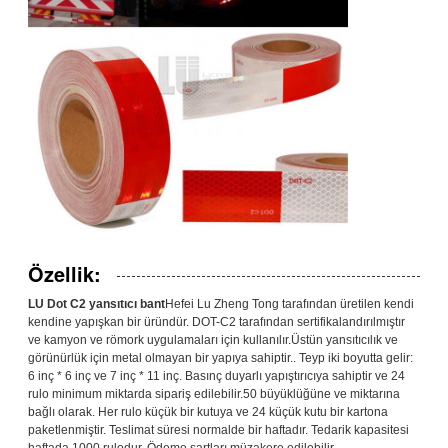
Özellik:
LU Dot C2 yansıtıcı bant
Hefei Lu Zheng Tong tarafından üretilen kendi
kendine yapışkan bir üründür. DOT-C2 tarafından sertifikalandırılmıştır
ve kamyon ve römork uygulamaları için kullanılır.Üstün yansıtıcılık ve
görünürlük için metal olmayan bir yapıya sahiptir.. Teyp iki boyutta gelir:
6 inç * 6 inç ve 7 inç * 11 inç. Basınç duyarlı yapıştırıcıya sahiptir ve 24
rulo minimum miktarda sipariş edilebilir.50 büyüklüğüne ve miktarına
bağlı olarak. Her rulo küçük bir kutuya ve 24 küçük kutu bir kartona
paketlenmiştir. Teslimat süresi normalde bir haftadır. Tedarik kapasitesi
haftada 1000 rulodur. Ödeme şartları müzakere edilebilir.