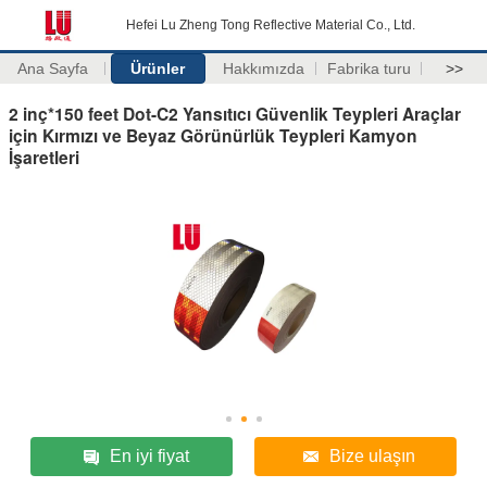
Hefei Lu Zheng Tong Reflective Material Co., Ltd.
Ana Sayfa
Ürünler
Hakkımızda
Fabrika turu
>>
2 inç*150 feet Dot-C2 Yansıtıcı Güvenlik Teypleri Araçlar
için Kırmızı ve Beyaz Görünürlük Teypleri Kamyon
İşaretleri
En iyi fiyat
Bize ulaşın