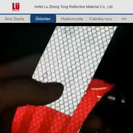
Hefei Lu Zheng Tong Reflective Material Co., Ltd.
Ana Sayfa
Ürünler
Hakkımızda
Fabrika turu
>>