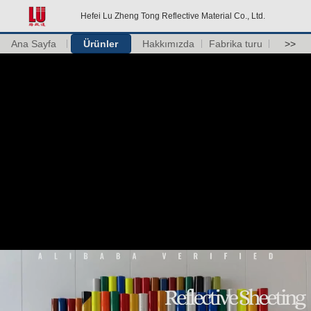
Hefei Lu Zheng Tong Reflective Material Co., Ltd.
Ana Sayfa
Ürünler
Hakkımızda
Fabrika turu
>>