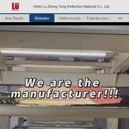
Hefei Lu Zheng Tong Reflective Material Co., Ltd.
Ana Sayfa
Ürünler
Hakkımızda
Fabrika turu
>>