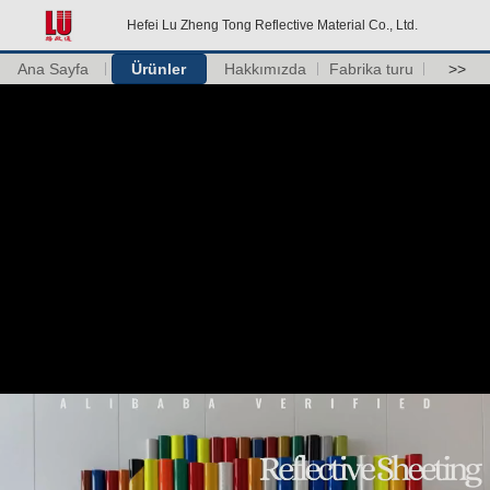
Hefei Lu Zheng Tong Reflective Material Co., Ltd.
Ana Sayfa
Ürünler
Hakkımızda
Fabrika turu
>>