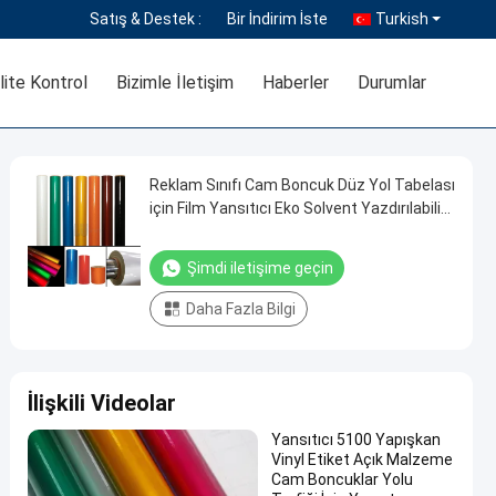
Satış & Destek :
Bir İndirim İste
Turkish
lite Kontrol
Bizimle İletişim
Haberler
Durumlar
Reklam Sınıfı Cam Boncuk Düz Yol Tabelası
için Film Yansıtıcı Eko Solvent Yazdırılabilir
PVC Yansıtıcı Vinil Rulo Güvenlik İşareti için
Şimdi iletişime geçin
Daha Fazla Bilgi
İlişkili Videolar
Yansıtıcı 5100 Yapışkan
Vinyl Etiket Açık Malzeme
Cam Boncuklar Yolu