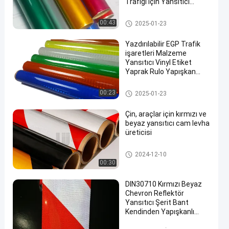
Trafiği İçin Yansıtıcı
Yaprak Filmleri
Mühendis sınıf yansıtıcı kapla
00:43
2025-01-23
ma
Yazdırılabilir EGP Trafik
işaretleri Malzeme
Yansıtıcı Vinyl Etiket
Yaprak Rulo Yapışkan
Yansıtıcı Yaprak Film
EGP Yansıtıcı Kaplama
00:23
2025-01-23
Çin, araçlar için kırmızı ve
beyaz yansıtıcı cam levha
üreticisi
Yansıtıcı bant levha
2024-12-10
00:30
DIN30710 Kırmızı Beyaz
Chevron Reflektör
Yansıtıcı Şerit Bant
Kendinden Yapışkanlı
Radyum Çıkartmalar Rulo